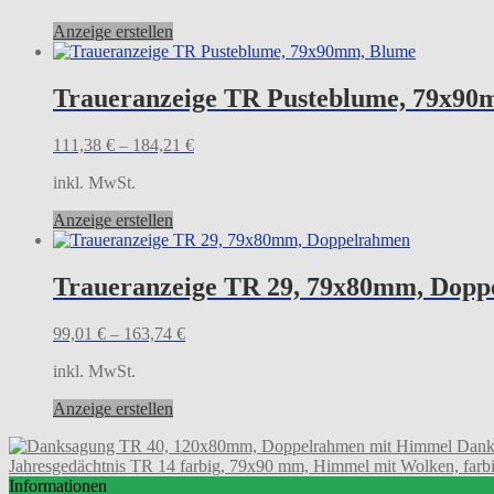
Dieses
Anzeige erstellen
Produkt
weist
mehrere
Traueranzeige TR Pusteblume, 79x90
Varianten
auf.
111,38
€
–
184,21
€
Die
Optionen
inkl. MwSt.
können
auf
Dieses
Anzeige erstellen
der
Produkt
Produktseite
weist
gewählt
mehrere
Traueranzeige TR 29, 79x80mm, Dop
werden
Varianten
auf.
99,01
€
–
163,74
€
Die
Optionen
inkl. MwSt.
können
auf
Dieses
Anzeige erstellen
der
Produkt
Produktseite
Dank
weist
gewählt
Jahresgedächtnis TR 14 farbig, 79x90 mm, Himmel mit Wolken, farb
mehrere
werden
Informationen
Varianten