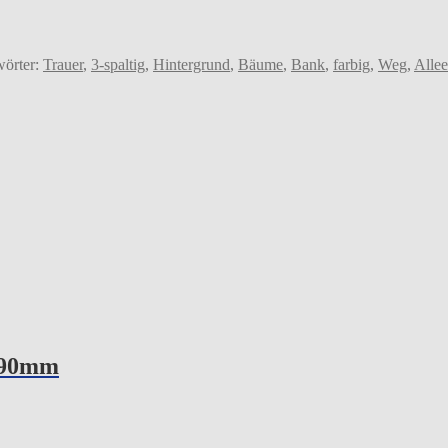
wörter:
Trauer
,
3-spaltig
,
Hintergrund
,
Bäume
,
Bank
,
farbig
,
Weg
,
Allee
x90mm