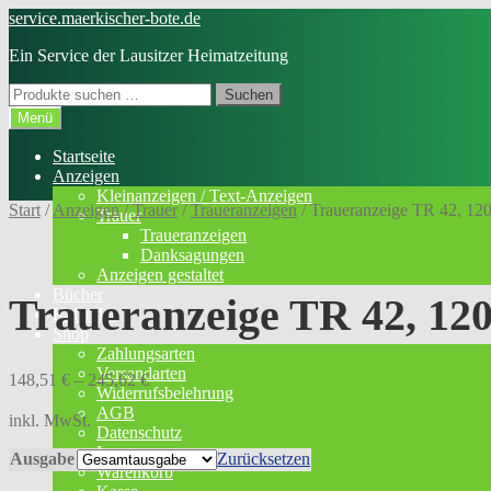
Zur
Zum
service.maerkischer-bote.de
Navigation
Inhalt
Ein Service der Lausitzer Heimatzeitung
springen
springen
Suchen
Suchen
nach:
Menü
Startseite
Anzeigen
Kleinanzeigen / Text-Anzeigen
Start
/
Anzeigen
/
Trauer
/
Traueranzeigen
/
Traueranzeige TR 42, 12
Trauer
Traueranzeigen
Danksagungen
Anzeigen gestaltet
Bücher
Traueranzeige TR 42, 12
Kalender
Shop
Zahlungsarten
Versandarten
148,51
€
–
245,62
€
Widerrufsbelehrung
AGB
inkl. MwSt.
Datenschutz
Impressum
Ausgabe
Zurücksetzen
Warenkorb